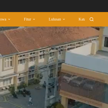
iswa
Fitur
Lulusan
Katalog
Hubun