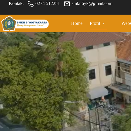
Kontak:
0274 512251
smkn6yk@gmail.com
Home
Profil
Webs