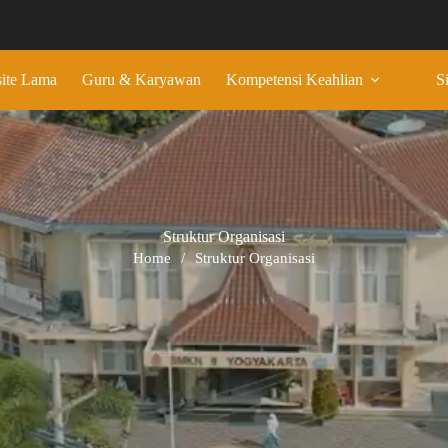
ite Lama
Guru & Karyawan
Kompetensi Keahlian
S
Struktur Organisasi
Home
/
Struktur Organisasi