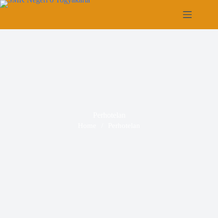
Perhotelan
Home
/
Perhotelan