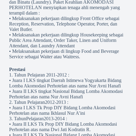
dan Binatu (Laundry). Paket Keahlian AKOMODASI
PERHOTELAN menyiapkan tenaga ahli menengah yang
terampil dalam :
• Melaksanakan pekerjaan dilingkup Front Office sebagai
Reception, Reservation, Telephone Operator, Porter, dan
Valet Butler.
• Melaksanakan pekerjaan dilingkup Housekeeping sebagai
Public Area Attendant, Order Taker, Linen and Uniform
Attendant, dan Laundry Attendant
• Melaksanakan pekerjaan di lingkup Food and Beverage
Service sebagai Waiter atau Waitress.
Prestasi
1. Tahun Pelajaran 2011-2012 :
• Juara I LKS tingkat Daerah Istimewa Yogyakarta Bidang
Lomba Akomodasi Perhotelan atas nama Nur Avni Hanafi
• Juara II LKS tingkat Nasional Bidang Lomba Akomodasi
Perhotelan atas nama Nur Avni Hanafi
2. Tahun Pelajaran2012-2013 :
• Juara I LKS Tk Prop DIY Bidang Lomba Akomodasi
Perhotelan atas nama Ikhlasul Nur A’ini
3. TahunPelajaran2013-2014 :
• Juara II LKS Tk Prop DIY Bidang Lomba Akomodasi
Perhotelan atas nama Dwi Jati Kodratin R.
• Juara II LKS Tk Nasional Bidang Lomba Akomodasi