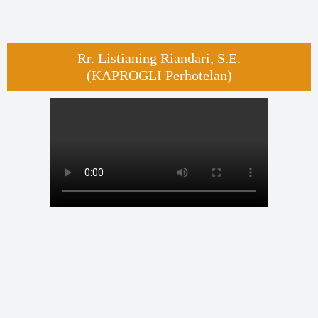
Rr. Listianing Riandari, S.E.
(KAPROGLI Perhotelan​)